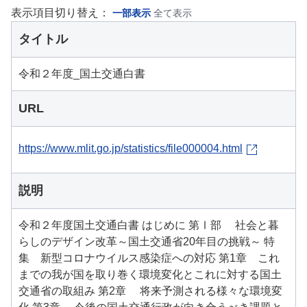
表示項目切り替え：
一部表示
全て表示
タイトル
令和２年度_国土交通白書
URL
https://www.mlit.go.jp/statistics/file000004.html
説明
令和２年度国土交通白書 はじめに 第Ⅰ部 社会と暮
らしのデザイン改革～国土交通省20年目の挑戦～ 特
集 新型コロナウイルス感染症への対応 第1章 これ
までの我が国を取り巻く環境変化とこれに対する国土
交通省の取組み 第2章 将来予測される様々な環境変