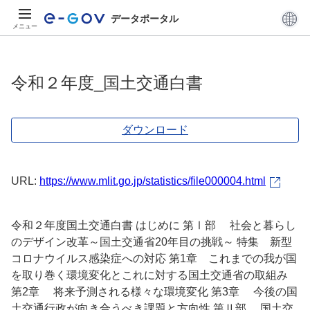
データポータル
メニュー
令和２年度_国土交通白書
ダウンロード
URL:
https://www.mlit.go.jp/statistics/file000004.html
令和２年度国土交通白書 はじめに 第Ⅰ部 社会と暮らし
のデザイン改革～国土交通省20年目の挑戦～ 特集 新型
コロナウイルス感染症への対応 第1章 これまでの我が国
を取り巻く環境変化とこれに対する国土交通省の取組み
第2章 将来予測される様々な環境変化 第3章 今後の国
土交通行政が向き合うべき課題と方向性 第Ⅱ部 国土交