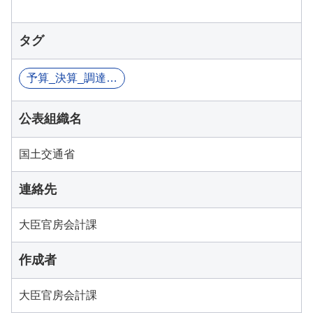
タグ
予算_決算_調達関連情報
公表組織名
国土交通省
連絡先
大臣官房会計課
作成者
大臣官房会計課