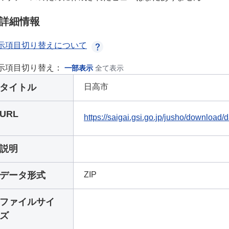
詳細情報
示項目切り替えについて
示項目切り替え：
一部表示
全て表示
タイトル
日高市
URL
https://saigai.gsi.go.jp/jusho/download/
説明
データ形式
ZIP
ファイルサイ
ズ