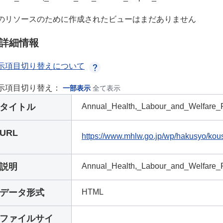
のリソースのために作成されたビューはまだありません
詳細情報
示項目切り替えについて
示項目切り替え：
一部表示
全て表示
タイトル
Annual_Health,_Labour_and_Welfare_
URL
https://www.mhlw.go.jp/wp/hakusyo/kou
説明
Annual_Health,_Labour_and_Welfare_
データ形式
HTML
ファイルサイ