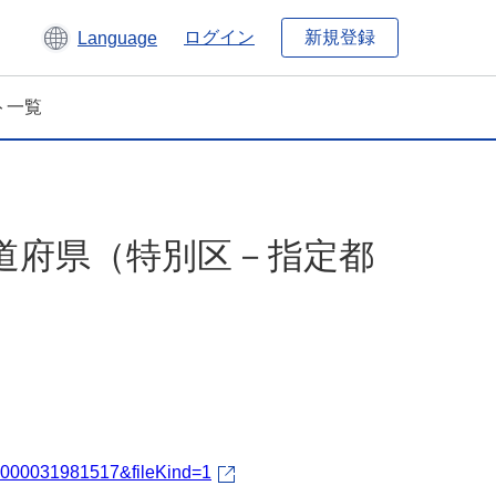
新規登録
ログイン
Language
ト一覧
都道府県（特別区－指定都
fId=000031981517&fileKind=1