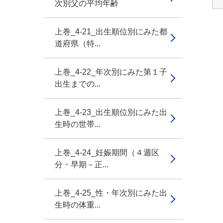
次別父の平均年齢
上巻_4-21_出生順位別にみた都
道府県（特...
上巻_4-22_年次別にみた第１子
出生までの...
上巻_4-23_出生順位別にみた出
生時の世帯...
上巻_4-24_妊娠期間（４週区
分・早期－正...
上巻_4-25_性・年次別にみた出
生時の体重...