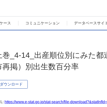
ケース
コミュニケーション
データベースサイ
上巻_4-14_出産順位別にみた
市再掲）別出生数百分率
ダウンロード
L:
https://www.e-stat.go.jp/stat-search/file-download?&statIn