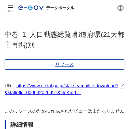
データポータル
メニュー
中巻_1_人口動態総覧,都道府県(21大都
市再掲)別
リソース
URL:
https://www.e-stat.go.jp/stat-search/file-download?
&statInfId=000032026951&fileKind=1
このリソースのために作成されたビューはまだありません
詳細情報