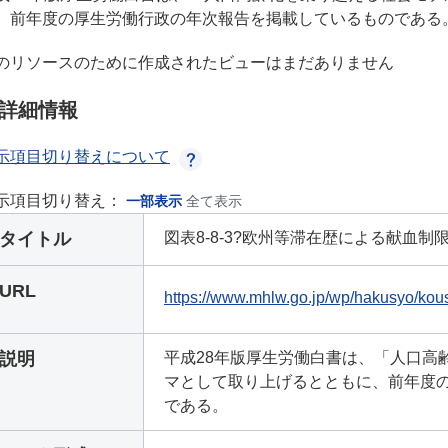
、前年度の厚生労働行政の年次報告を掲載しているものである
のリソースのために作成されたビューはまだありません
詳細情報
示項目切り替えについて
示項目切り替え：
一部表示
全て表示
タイトル
図表8-8-3?欧州等滞在歴による献血制
URL
https://www.mhlw.go.jp/wp/hakusyo/kou
説明
平成28年版厚生労働白書は、「人口高
マとして取り上げるとともに、前年度
である。