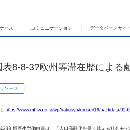
ケース
コミュニケーション
データベースサイ
図表8-8-3?欧州等滞在歴による
リソース
L:
https://www.mhlw.go.jp/wp/hakusyo/kousei/16/backdata/02-0
成28年版厚生労働白書は、「人口高齢化を乗り越える社会モ