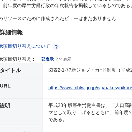
、前年度の厚生労働行政の年次報告を掲載しているものである
のリソースのために作成されたビューはまだありません
詳細情報
示項目切り替えについて
示項目切り替え：
一部表示
全て表示
タイトル
図表2-1-7?新ジョブ・カｰド制度（平成
URL
https://www.mhlw.go.jp/wp/hakusyo/kou
説明
平成28年版厚生労働白書は、「人口高
マとして取り上げるとともに、前年度
である。