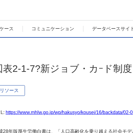
ケース
コミュニケーション
データベースサイ
図表2-1-7?新ジョブ・カｰド制
リソース
L:
https://www.mhlw.go.jp/wp/hakusyo/kousei/16/backdata/02-0
成28年版厚生労働白書は、「人口高齢化を乗り越える社会モ