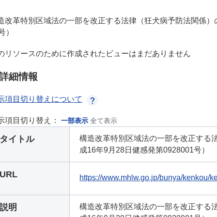
造改革特別区域法の一部を改正する法律（狂犬病予防法関係）の施
1号）
のリソースのために作成されたビューはまだありません
詳細情報
示項目切り替えについて
示項目切り替え：
一部表示
全て表示
タイトル
構造改革特別区域法の一部を改正する
成16年9月28日健感発第0928001号）
URL
https://www.mhlw.go.jp/bunya/kenkou/
説明
構造改革特別区域法の一部を改正する