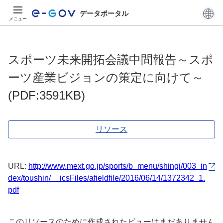
データポータル
メニュー
スポーツ未来開拓会議中間報告～スポ
ーツ産業ビジョンの策定に向けて～
(PDF:3591KB)
リソース
URL:
http://www.mext.go.jp/sports/b_menu/shingi/003_in
dex/toushin/__icsFiles/afieldfile/2016/06/14/1372342_1.
pdf
このリソースのために作成されたビューはまだありません