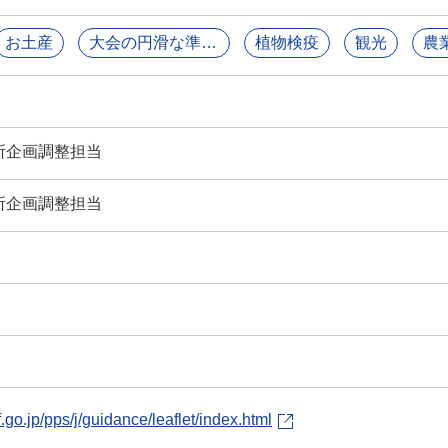
お土産
大会の円滑な準備及び運営
植物検疫
観光
農
所企画調整担当
所企画調整担当
.go.jp/pps/j/guidance/leaflet/index.html