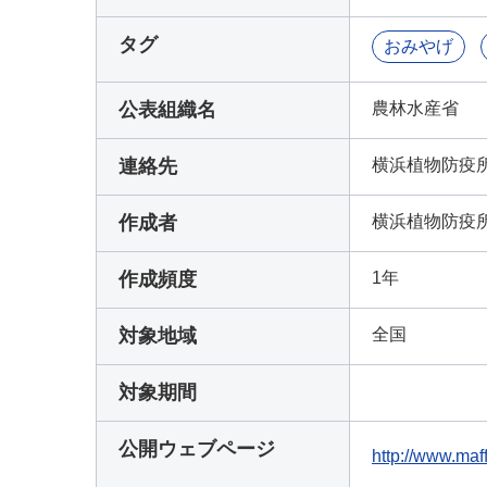
タグ
おみやげ
公表組織名
農林水産省
連絡先
横浜植物防疫
作成者
横浜植物防疫
作成頻度
1年
対象地域
全国
対象期間
公開ウェブページ
http://www.maff