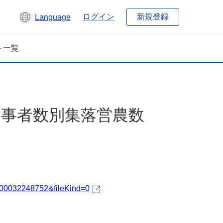
新規登録
ログイン
Language
ト一覧
従事者数別集落営農数
d=000032248752&fileKind=0