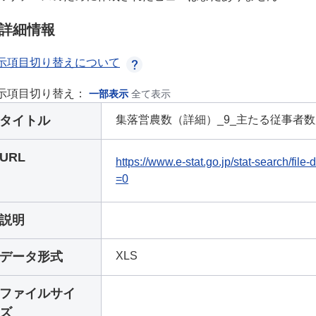
詳細情報
示項目切り替えについて
示項目切り替え：
一部表示
全て表示
タイトル
集落営農数（詳細）_9_主たる従事者
URL
https://www.e-stat.go.jp/stat-search/fi
=0
説明
データ形式
XLS
ファイルサイ
ズ