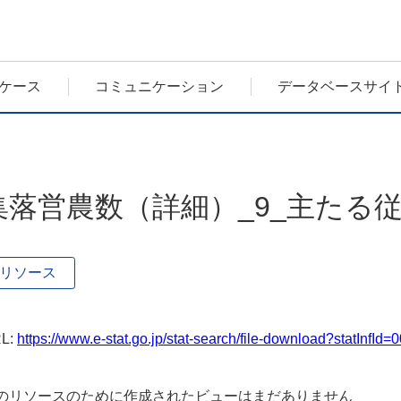
ケース
コミュニケーション
データベースサイ
集落営農数（詳細）_9_主たる
リソース
L:
https://www.e-stat.go.jp/stat-search/file-download?statInfI
のリソースのために作成されたビューはまだありません