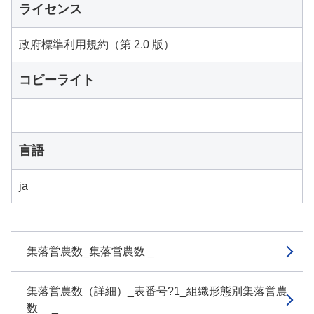
ライセンス
政府標準利用規約（第 2.0 版）
コピーライト
言語
ja
集落営農数_集落営農数 _
集落営農数（詳細）_表番号?1_組織形態別集落営農
数 _