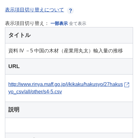
表示項目切り替えについて
表示項目切り替え：
一部表示
全て表示
タイトル
資料 IV －5 中国の木材（産業用丸太）輸入量の推移
URL
http://www.rinya.maff.go.jp/j/kikaku/hakusyo/27hakus
yo_csv/all/other/s4-5.csv
説明