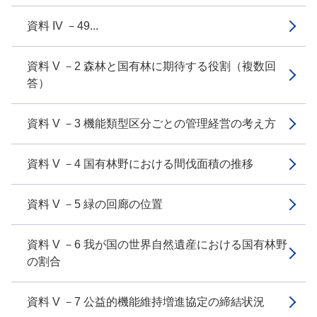
資料 IV －49...
資料 V －2 森林と国有林に期待する役割（複数回
答）
資料 V －3 機能類型区分ごとの管理経営の考え方
資料 V －4 国有林野における間伐面積の推移
資料 V －5 緑の回廊の位置
資料 V －6 我が国の世界自然遺産における国有林野
の割合
資料 V －7 公益的機能維持増進協定の締結状況