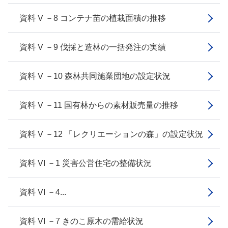
資料 V －8 コンテナ苗の植栽面積の推移
資料 V －9 伐採と造林の一括発注の実績
資料 V －10 森林共同施業団地の設定状況
資料 V －11 国有林からの素材販売量の推移
資料 V －12 「レクリエーションの森」の設定状況
資料 VI －1 災害公営住宅の整備状況
資料 VI －4...
資料 VI －7 きのこ原木の需給状況