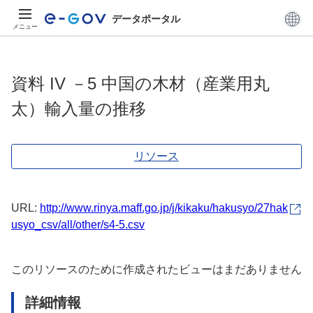
データポータル
メニュー
資料 IV －5 中国の木材（産業用丸
太）輸入量の推移
リソース
URL:
http://www.rinya.maff.go.jp/j/kikaku/hakusyo/27hak
usyo_csv/all/other/s4-5.csv
このリソースのために作成されたビューはまだありません
詳細情報