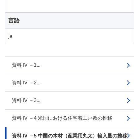
言語
ja
資料 IV －1...
資料 IV －2...
資料 IV －3...
資料 IV －4 米国における住宅着工戸数の推移
資料 IV －5 中国の木材（産業用丸太）輸入量の推移