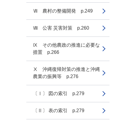
Ⅶ 農村の整備開発 p.249
Ⅷ 公害 災害対策 p.260
Ⅸ その他農政の推進に必要な
措置 p.266
Ⅹ 沖縄復帰対策の推進と沖縄
農業の振興等 p.276
〔Ⅰ〕 図の索引 p.279
〔Ⅱ〕 表の索引 p.279