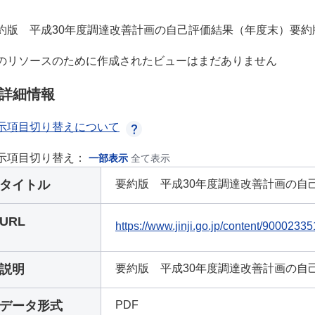
約版 平成30年度調達改善計画の自己評価結果（年度末）要約
のリソースのために作成されたビューはまだありません
詳細情報
示項目切り替えについて
示項目切り替え：
一部表示
全て表示
タイトル
要約版 平成30年度調達改善計画の自己
URL
https://www.jinji.go.jp/content/90002335
説明
要約版 平成30年度調達改善計画の自
データ形式
PDF