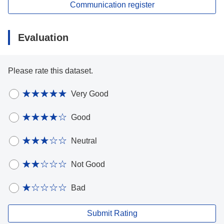
Communication register
Evaluation
Please rate this dataset.
Very Good
Good
Neutral
Not Good
Bad
Submit Rating