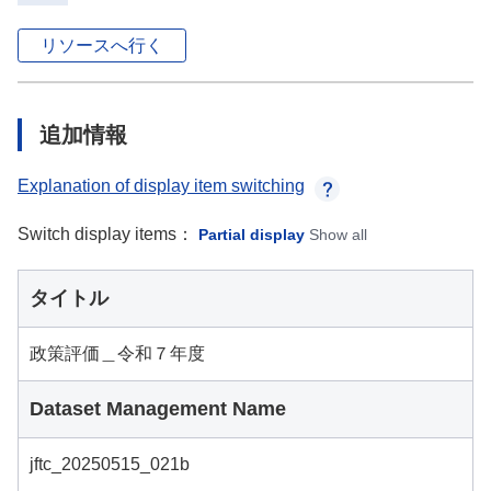
リソースへ行く
追加情報
Explanation of display item switching
Switch display items：
Partial display
Show all
タイトル
政策評価＿令和７年度
Dataset Management Name
jftc_20250515_021b