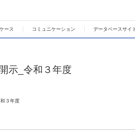
ケース
コミュニケーション
データベースサイ
開示_令和３年度
令和３年度