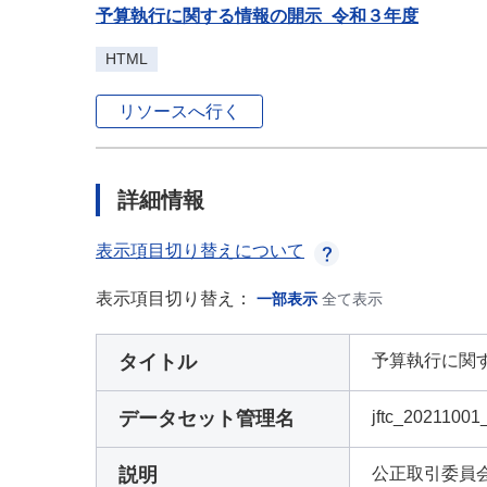
予算執行に関する情報の開示_令和３年度
HTML
リソースへ行く
詳細情報
表示項目切り替えについて
表示項目切り替え：
一部表示
全て表示
タイトル
予算執行に関
データセット管理名
jftc_20211001
説明
公正取引委員