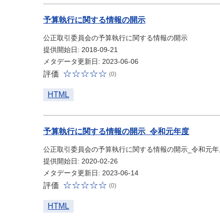
予算執行に関する情報の開示
公正取引委員会の予算執行に関する情報の開示
提供開始日: 2018-09-21
メタデータ更新日: 2023-06-06
評価
(0)
HTML
予算執行に関する情報の開示_令和元年度
公正取引委員会の予算執行に関する情報の開示_令和元年
提供開始日: 2020-02-26
メタデータ更新日: 2023-06-14
評価
(0)
HTML