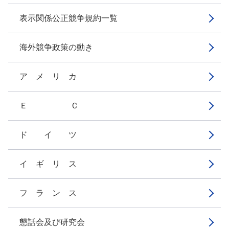
表示関係公正競争規約一覧
海外競争政策の動き
ア メ リ カ
Ｅ Ｃ
ド イ ツ
イ ギ リ ス
フ ラ ン ス
懇話会及び研究会