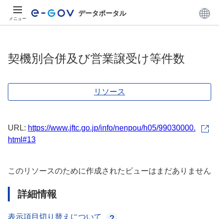
データポータル
メニュー
契機別合併及び営業譲受け等件数
リソース
URL:
https://www.jftc.go.jp/info/nenpou/h05/99030000.
html#13
このリソースのために作成されたビューはまだありません
詳細情報
表示項目切り替えについて