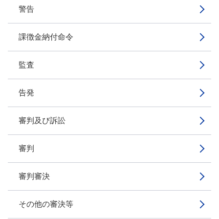
警告
課徴金納付命令
監査
告発
審判及び訴訟
審判
審判審決
その他の審決等