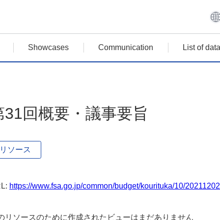
Showcases
Communication
List of da
第31回概要・議事要旨
リソース
L:
https://www.fsa.go.jp/common/budget/kourituka/10/20211202/
のリソースのために作成されたビューはまだありません