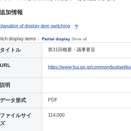
追加情報
lanation of display item switching
itch display items：
Partial display
Show all
タイトル
第31回概要・議事要旨
URL
https://www.fsa.go.jp/common/budget/ko
説明
データ形式
PDF
ファイルサイ
114,000
ズ