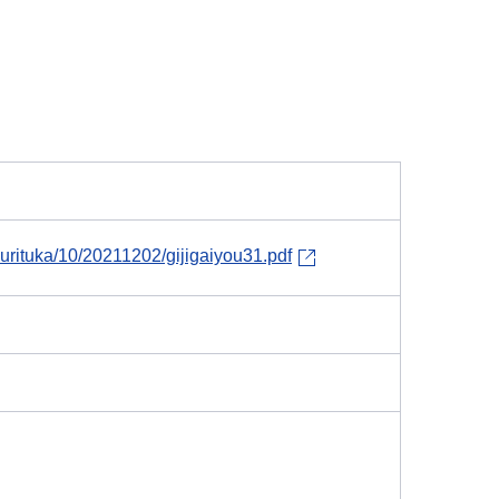
urituka/10/20211202/gijigaiyou31.pdf