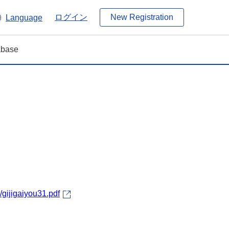
ログイン
New Registration
Language
tabase
gijigaiyou31.pdf