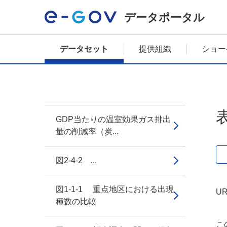
データポータル
データセット
提供組織
ショー
GDP当たりの温室効果ガス排出
量の削減率（炭...
図2-4-2 ...
図1-1-1 重点地区における出現
UR
種数の比較
こ