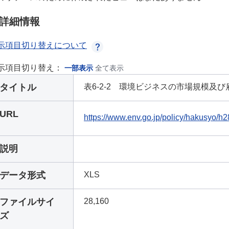
詳細情報
示項目切り替えについて
示項目切り替え：
一部表示
全て表示
タイトル
表6-2-2 環境ビジネスの市場規模及
URL
https://www.env.go.jp/policy/hakusyo/h
説明
データ形式
XLS
ファイルサイ
28,160
ズ