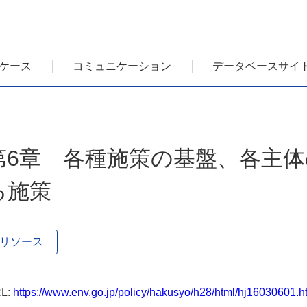
ケース
コミュニケーション
データベースサイ
第6章 各種施策の基盤、各主
る施策
リソース
L:
https://www.env.go.jp/policy/hakusyo/h28/html/hj16030601.h