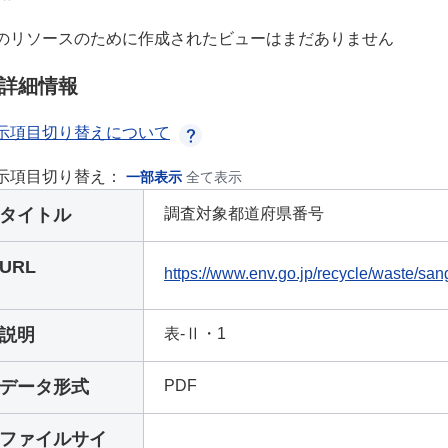
のリソースのために作成されたビューはまだありません
詳細情報
示項目切り替えについて
示項目切り替え：
一部表示
全て表示
タイトル
調査対象都道府県番号
URL
https://www.env.go.jp/recycle/waste/sa
説明
表-Ⅱ・1
データ形式
PDF
ファイルサイ