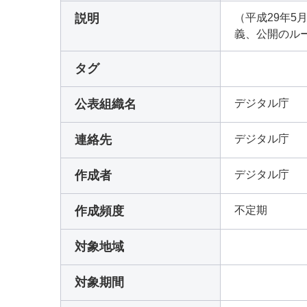
説明
（平成29年5
義、公開のル
タグ
公表組織名
デジタル庁
連絡先
デジタル庁
作成者
デジタル庁
作成頻度
不定期
対象地域
対象期間