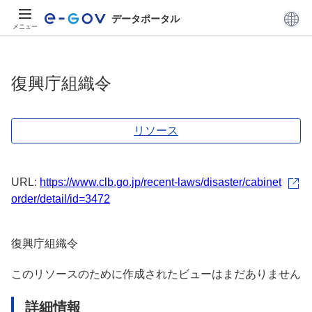
データポータル
メニュー
復興庁組織令
リソース
URL:
https://www.clb.go.jp/recent-laws/disaster/cabinet
order/detail/id=3472
復興庁組織令
このリソースのために作成されたビューはまだありません
詳細情報