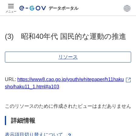
データポータル
メニュー
(3) 昭和40年代 国民的な運動の推進
リソース
URL:
https://www8.cao.go.jp/youth/whitepaper/h11haku
sho/haku11_1.html#a103
このリソースのために作成されたビューはまだありません
詳細情報
表示項目切り替えについて