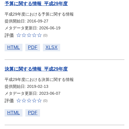
予算に関する情報_平成29年度
平成29年度における予算に関する情報
提供開始日: 2016-09-27
メタデータ更新日: 2026-06-19
評価
(0)
HTML
PDF
XLSX
決算に関する情報_平成29年度
平成29年度における決算に関する情報
提供開始日: 2019-02-13
メタデータ更新日: 2023-06-07
評価
(0)
HTML
PDF