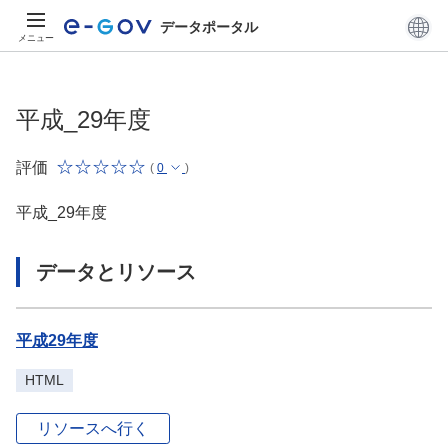
データポータル
メニュー
平成_29年度
評価
(
0
)
平成_29年度
データとリソース
平成29年度
HTML
リソースへ行く