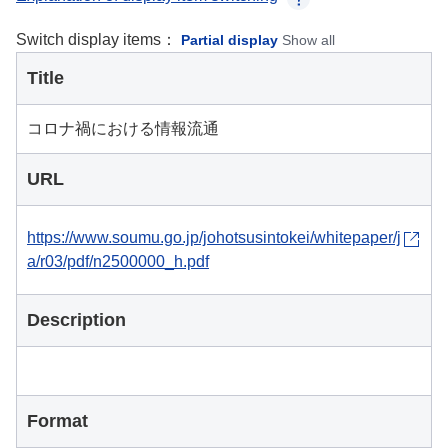
Switch display items：
Partial display
Show all
Title
コロナ禍における情報流通
URL
https://www.soumu.go.jp/johotsusintokei/whitepaper/j
a/r03/pdf/n2500000_h.pdf
Description
Format