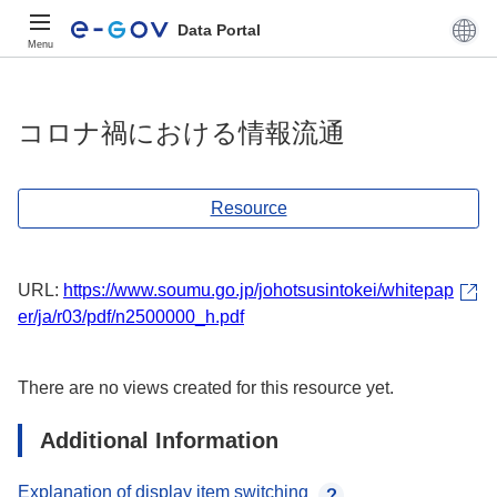
Data Portal
Menu
コロナ禍における情報流通
Resource
URL:
https://www.soumu.go.jp/johotsusintokei/whitepap
er/ja/r03/pdf/n2500000_h.pdf
There are no views created for this resource yet.
Additional Information
Explanation of display item switching