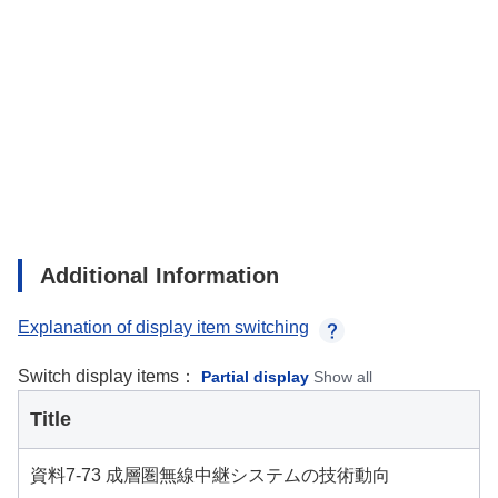
Additional Information
Explanation of display item switching
Switch display items：
Partial display
Show all
Title
資料7-73 成層圏無線中継システムの技術動向