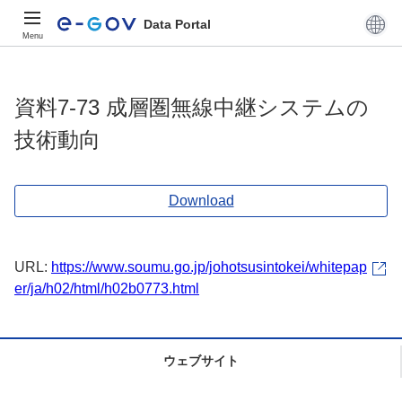
Data Portal
Menu
資料7-73 成層圏無線中継システムの
技術動向
Download
URL:
https://www.soumu.go.jp/johotsusintokei/whitepap
er/ja/h02/html/h02b0773.html
ウェブサイト