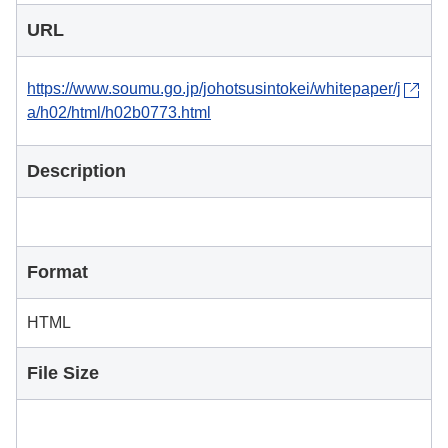
URL
https://www.soumu.go.jp/johotsusintokei/whitepaper/j
a/h02/html/h02b0773.html
Description
Format
HTML
File Size