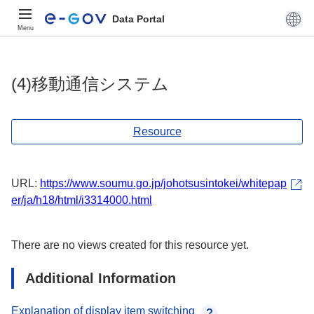
Data Portal
Menu
(4)移動通信システム
Resource
URL:
https://www.soumu.go.jp/johotsusintokei/whitepap
er/ja/h18/html/i3314000.html
There are no views created for this resource yet.
Additional Information
Explanation of display item switching