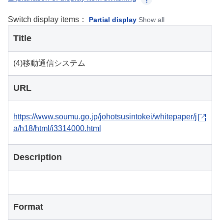
Switch display items：
Partial display
Show all
Title
(4)移動通信システム
URL
https://www.soumu.go.jp/johotsusintokei/whitepaper/j
a/h18/html/i3314000.html
Description
Format