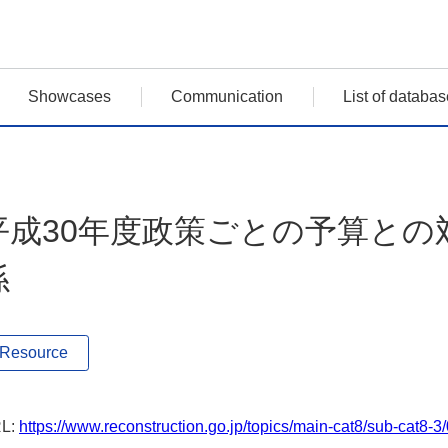
Showcases
Communication
List of databas
平成30年度政策ごとの予算との
係
Resource
L:
https://www.reconstruction.go.jp/topics/main-cat8/sub-cat8-3