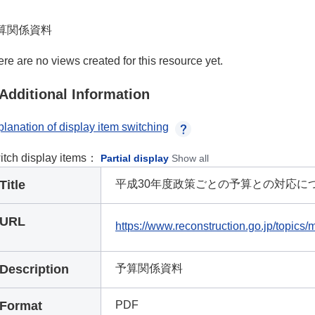
算関係資料
re are no views created for this resource yet.
Additional Information
lanation of display item switching
itch display items：
Partial display
Show all
Title
平成30年度政策ごとの予算との対応に
URL
https://www.reconstruction.go.jp/topics
Description
予算関係資料
Format
PDF