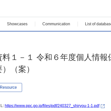
Showcases
Communication
List of databas
資料１－１ 令和６年度個人情報
要）（案）
Resource
L:
https://www.ppc.go.jp/files/pdf/240327_shiryou-1-1.pdf