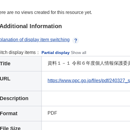
re are no views created for this resource yet.
Additional Information
lanation of display item switching
itch display items：
Partial display
Show all
Title
資料１－１ 令和６年度個人情報保護委
URL
https://www.ppc.go.jp/files/pdf/240327_s
Description
Format
PDF
File Size