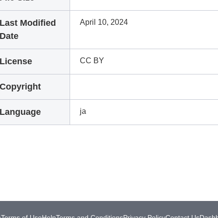
Last Modified
April 10, 2024
Date
License
CC BY
Copyright
Language
ja
e
Terms of Use
Help
Terms and Conditions
Privacy Policy
Contact Us
Dash