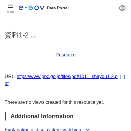
Data Portal
Menu
資料1-2 ...
Resource
URL:
https://www.ppc.go.jp/files/pdf/1011_shiryou1-2.p
df
There are no views created for this resource yet.
Additional Information
Explanation of display item switching