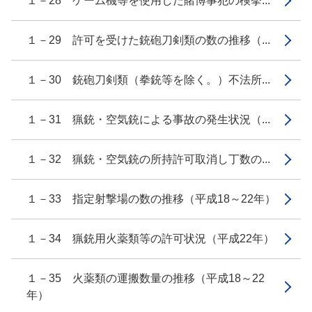
１－28 ゲーム機等を使用した賭博事犯の検挙...
１－29 許可を受けた銃砲刀剣類の数の推移（...
１－30 銃砲刀剣類（拳銃等を除く。）不法所...
１－31 猟銃・空気銃による事故の発生状況（...
１－32 猟銃・空気銃の所持許可取消し丁数の...
１－33 指定射撃場の数の推移（平成18～22年）
１－34 猟銃用火薬類等の許可状況（平成22年）
１－35 火薬類の運搬数量の推移（平成18～22
年）