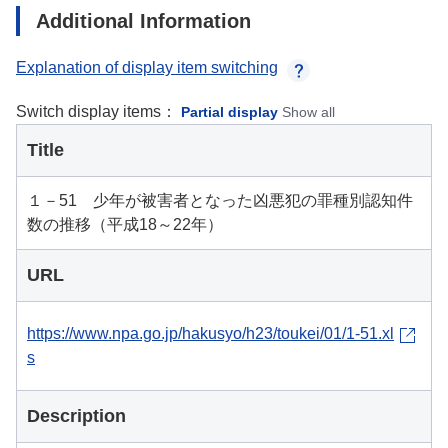
Additional Information
Explanation of display item switching
Switch display items：
Partial display
Show all
Title
１－51 少年が被害者となった凶悪犯の罪種別認知件
数の推移（平成18～22年）
URL
https://www.npa.go.jp/hakusyo/h23/toukei/01/1-51.xl
s
Description