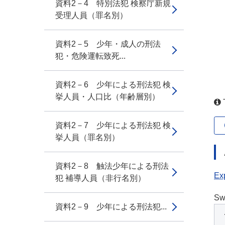
資料2－4 特別法犯 検察庁新規
受理人員（罪名別）
資料2－5 少年・成人の刑法
犯・危険運転致死...
資料2－6 少年による刑法犯 検
挙人員・人口比（年齢層別）
T
資料2－7 少年による刑法犯 検
挙人員（罪名別）
資料2－8 触法少年による刑法
Exp
犯 補導人員（非行名別）
Sw
資料2－9 少年による刑法犯...