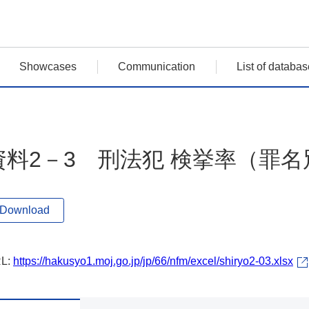
Showcases
Communication
List of databas
資料2－3 刑法犯 検挙率（罪名
Download
L:
https://hakusyo1.moj.go.jp/jp/66/nfm/excel/shiryo2-03.xlsx