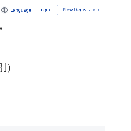
Login
New Registration
Language
e
別）