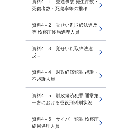
資料4－1 交通事故 発生件数・
死傷者数・死傷率等の推移
資料4－2 覚せい剤取締法違反
等 検察庁終局処理人員
資料4－3 覚せい剤取締法違
反...
資料4－4 財政経済犯罪 起訴・
不起訴人員
資料4－5 財政経済犯罪 通常第
一審における懲役刑科刑状況
資料4－6 サイバー犯罪 検察庁
終局処理人員