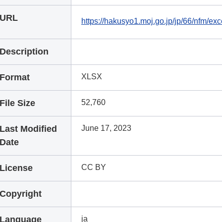
URL
https://hakusyo1.moj.go.jp/jp/66/nfm/exc
Description
Format
XLSX
File Size
52,760
Last Modified
June 17, 2023
Date
License
CC BY
Copyright
Language
ja