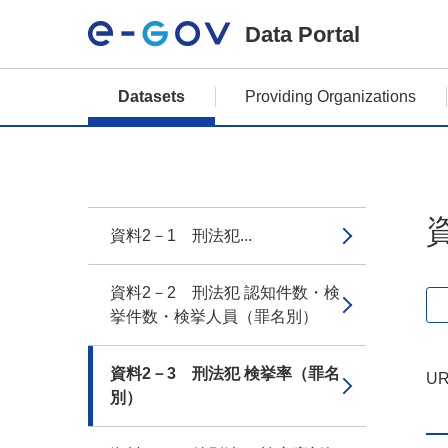
Data Portal
Datasets
Providing Organizations
資料2－1 刑法犯...
資料2－2 刑法犯 認知件数・検
挙件数・検挙人員（罪名別）
資料2－3 刑法犯 検挙率（罪名
UR
別）