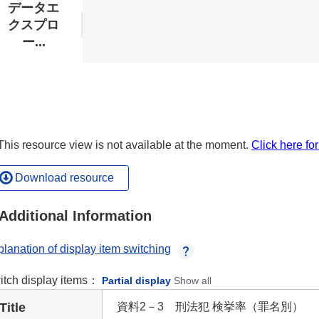
データエ
クスプロ
ー...
his resource view is not available at the moment.
Click here fo
Download resource
Additional Information
lanation of display item switching
itch display items：
Partial display
Show all
Title
資料2－3 刑法犯 検挙率（罪名別）