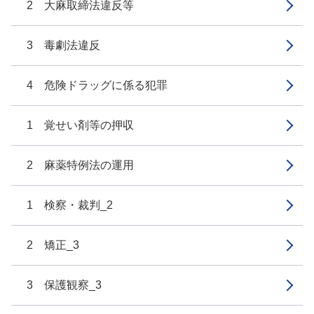
2 大麻取締法違反等
3 毒劇法違反
4 危険ドラッグに係る犯罪
1 覚せい剤等の押収
2 麻薬特例法の運用
1 検察・裁判_2
2 矯正_3
3 保護観察_3