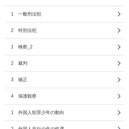
1 一般刑法犯
2 特別法犯
1 検察_2
2 裁判
3 矯正
4 保護観察
1 外国人犯罪少年の動向
2 外国人非行少年の処遇