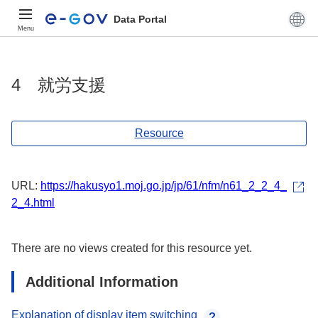
Data Portal
Menu
4 就労支援
Resource
URL:
https://hakusyo1.moj.go.jp/jp/61/nfm/n61_2_2_4_
2_4.html
There are no views created for this resource yet.
Additional Information
Explanation of display item switching