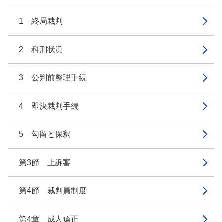
1 終局裁判
2 科刑状況
3 公判前整理手続
4 即決裁判手続
5 勾留と保釈
第3節 上訴審
第4節 裁判員制度
第4章 成人矯正