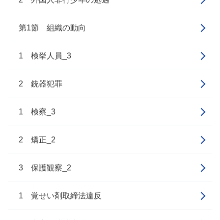
第1節 組織の動向
1 検挙人員_3
2 銃器犯罪
1 検察_3
2 矯正_2
3 保護観察_2
1 覚せい剤取締法違反