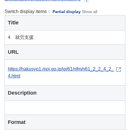
Switch display items：
Partial display
Show all
Title
4 就労支援
URL
https://hakusyo1.moj.go.jp/jp/61/nfm/n61_2_2_4_2_
4.html
Description
Format