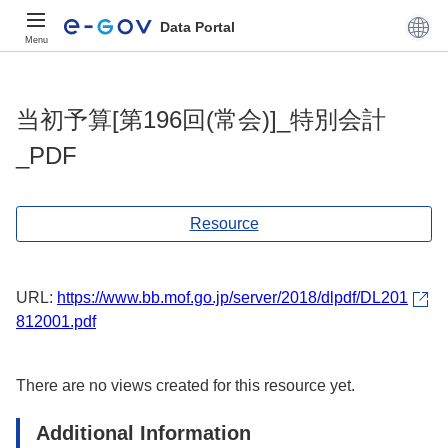
Data Portal
Menu
当初予算[第196回(常会)]_特別会計
_PDF
Resource
URL:
https://www.bb.mof.go.jp/server/2018/dlpdf/DL201
812001.pdf
There are no views created for this resource yet.
Additional Information