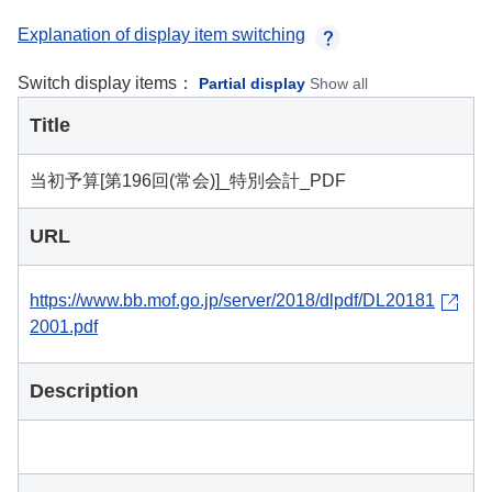
Explanation of display item switching
Switch display items：
Partial display
Show all
Title
当初予算[第196回(常会)]_特別会計_PDF
URL
https://www.bb.mof.go.jp/server/2018/dlpdf/DL20181
2001.pdf
Description