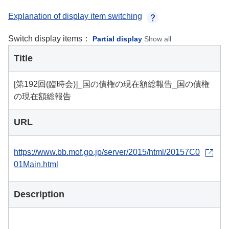
Explanation of display item switching
Switch display items：
Partial display
Show all
Title
[第192回(臨時会)]_国の債権の現在額総報告_国の債権
の現在額総報告
URL
https://www.bb.mof.go.jp/server/2015/html/20157C0
01Main.html
Description