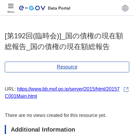
Data Portal
Menu
[第192回(臨時会)]_国の債権の現在額
総報告_国の債権の現在額総報告
Resource
URL:
https://www.bb.mof.go.jp/server/2015/html/20157
C001Main.html
There are no views created for this resource yet.
Additional Information