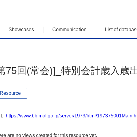
Showcases
Communication
List of databas
[第75回(常会)]_特別会計歳入
Resource
L:
https://www.bb.mof.go.jp/server/1973/html/197375001Main.h
re are no views created for this resource yet.