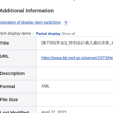
Additional Information
lanation of display item switching
itch display items：
Partial display
Show all
Title
[第75回(常会)]_特別会計歳入歳出決算
URL
https://www.bb.mof.go.jp/server/1973/h
Description
Format
XML
File Size
Last Modified
April 27, 2023