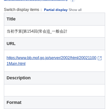
Switch display items：
Partial display
Show all
Title
当初予算[第154回(常会)]]_一般会計
URL
https://www.bb.mof.go.jp/server/2002/html/20021100
1Main.html
Description
Format