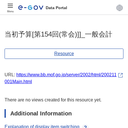
Data Portal
Menu
当初予算[第154回(常会)]]_一般会計
Resource
URL:
https://www.bb.mof.go.jp/server/2002/html/200211
001Main.html
There are no views created for this resource yet.
Additional Information
Explanation of display item switching