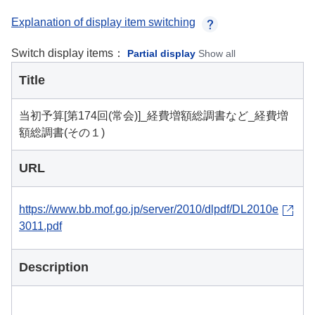
Explanation of display item switching
Switch display items：
Partial display
Show all
Title
当初予算[第174回(常会)]_経費増額総調書など_経費増
額総調書(その１)
URL
https://www.bb.mof.go.jp/server/2010/dlpdf/DL2010e
3011.pdf
Description