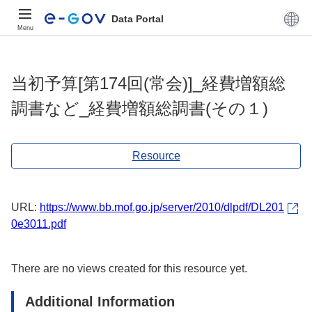
Data Portal
Menu
当初予算[第174回(常会)]_経費増額総
調書など_経費増額総調書(その１)
Resource
URL:
https://www.bb.mof.go.jp/server/2010/dlpdf/DL201
0e3011.pdf
There are no views created for this resource yet.
Additional Information