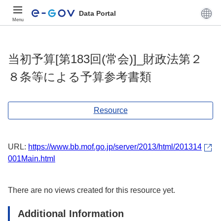
Data Portal
Menu
当初予算[第183回(常会)]_財政法第２
８条等による予算参考書類
Resource
URL:
https://www.bb.mof.go.jp/server/2013/html/201314
001Main.html
There are no views created for this resource yet.
Additional Information