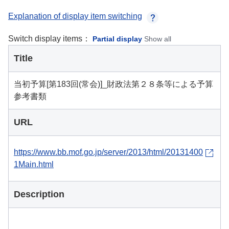
Explanation of display item switching
Switch display items：
Partial display
Show all
Title
当初予算[第183回(常会)]_財政法第２８条等による予算
参考書類
URL
https://www.bb.mof.go.jp/server/2013/html/20131400
1Main.html
Description