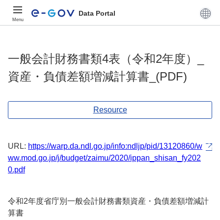
Data Portal
Menu
一般会計財務書類4表（令和2年度）_
資産・負債差額増減計算書_(PDF)
Resource
URL:
https://warp.da.ndl.go.jp/info:ndljp/pid/13120860/w
ww.mod.go.jp/j/budget/zaimu/2020/ippan_shisan_fy202
0.pdf
令和2年度省庁別一般会計財務書類資産・負債差額増減計
算書