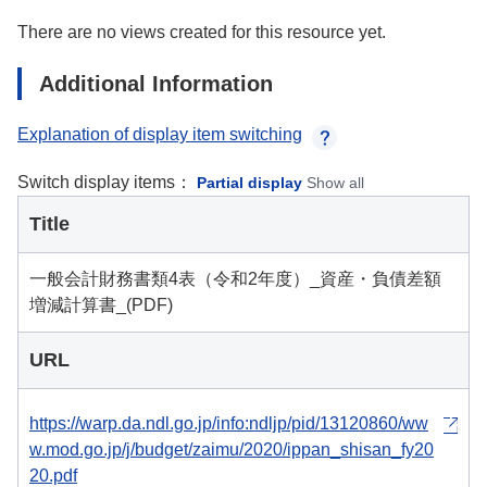
There are no views created for this resource yet.
Additional Information
Explanation of display item switching
Switch display items：
Partial display
Show all
Title
一般会計財務書類4表（令和2年度）_資産・負債差額
増減計算書_(PDF)
URL
https://warp.da.ndl.go.jp/info:ndljp/pid/13120860/ww
w.mod.go.jp/j/budget/zaimu/2020/ippan_shisan_fy20
20.pdf