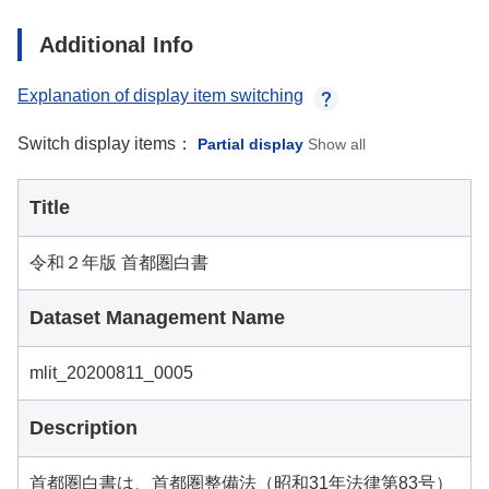
Additional Info
Explanation of display item switching
Switch display items：
Partial display
Show all
Title
令和２年版 首都圏白書
Dataset Management Name
mlit_20200811_0005
Description
首都圏白書は、首都圏整備法（昭和31年法律第83号）