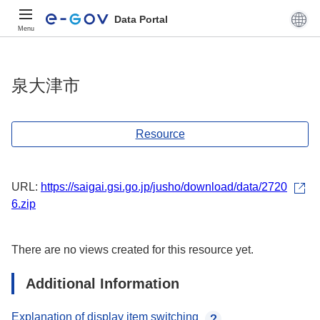
Data Portal
Menu
泉大津市
Resource
URL:
https://saigai.gsi.go.jp/jusho/download/data/2720
6.zip
There are no views created for this resource yet.
Additional Information
Explanation of display item switching