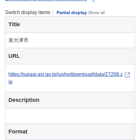
Switch display items：
Partial display
Show all
Title
泉大津市
URL
https://saigai.gsi.go.jp/jusho/download/data/27206.z
ip
Description
Format