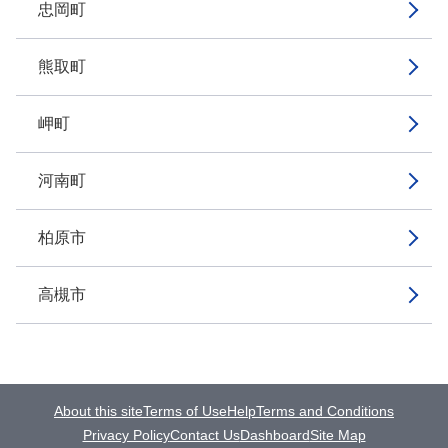
忠岡町
熊取町
岬町
河南町
柏原市
高槻市
About this site
Terms of Use
Help
Terms and Conditions
Privacy Policy
Contact Us
Dashboard
Site Map