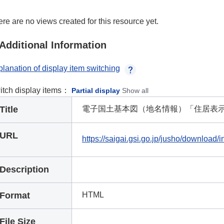
re are no views created for this resource yet.
Additional Information
lanation of display item switching
itch display items：
Partial display
Show all
Title
電子国土基本図（地名情報）「住居表
URL
https://saigai.gsi.go.jp/jusho/download/
Description
Format
HTML
File Size