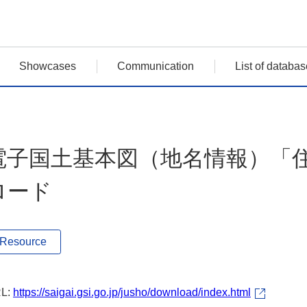
Showcases
Communication
List of databas
電子国土基本図（地名情報）「
ロード
Resource
L:
https://saigai.gsi.go.jp/jusho/download/index.html