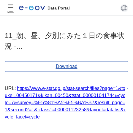
Data Portal
Menu
11_朝、昼、夕別にみた１日の食事状
況 -...
Download
URL:
https://www.e-stat.go.jp/stat-search/files?page=1&to
ukei=00450171&kikan=00450&tstat=000001041744&cyc
le=7&survey=%E5%81%A5%E5%BA%B7&result_page=
1&second2=1&tclass1=000001123258&layout=datalist&c
ycle_facet=cycle