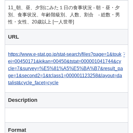
11_朝、昼、夕別にみた１日の食事状況 - 朝・昼・夕
別、食事状況、年齢階級別、人数、割合 - 総数・男
性・女性、20歳以上 [一人世帯]
URL
https://www.e-stat.go.jp/stat-search/files?page=1&touk
ei=00450171&kikan=00450&tstat=000001041744&cy
cle=7&survey=%E5%81%A5%E5%BA%B7&result_pa
ge=1&second2=1&tclass1=000001123258&layout=da
talist&cycle_facet=cycle
Description
Format