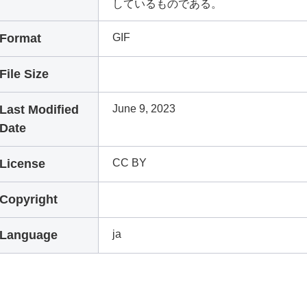
しているものである。
Format
GIF
File Size
Last Modified
June 9, 2023
Date
License
CC BY
Copyright
Language
ja