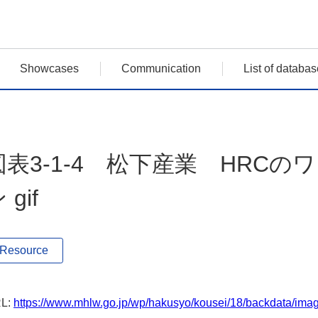
Showcases
Communication
List of databas
図表3-1-4 松下産業 HRC
 gif
Resource
L:
https://www.mhlw.go.jp/wp/hakusyo/kousei/18/backdata/imag