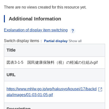
There are no views created for this resource yet.
Additional Information
Explanation of display item switching
Switch display items：
Partial display
Show all
Title
図表3-1-5 国民健康保険料（税）の軽減の仕組みgif
URL
https://www.mhlw.go.jp/wp/hakusyo/kousei/17/backd
ata/images/01-03-01-05.gif